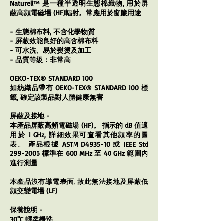
Naturell™ 是一種半透明生態棉織物, 用於屏
蔽高頻電磁場 (HF)輻射。常應用於窗簾用途
- 生態棉布料, 不含化學物質
- 屏蔽效能良好的高含棉布料
- 可水洗、易於熨燙及加工
- 品質等級：非常高
OEKO-TEX® STANDARD 100
如紡織品帶有 OEKO-TEX® STANDARD 100 標
籤, 確定該製品對人體健康無害
屏蔽及接地 -
本產品屏蔽高頻電磁場 (HF)。 指示的 dB 值適
用於 1 GHz, 詳細效果可查看其他頻率的圖
表。 產品根據 ASTM D4935-10 或 IEEE Std
299-2006 標準在 600 MHz 至 40 GHz 範圍內
進行測量
本產品沒有導電表面, 故此
無法接地及
屏蔽低
頻交變電場 (LF)
保養說明 -
30°C 輕柔機洗