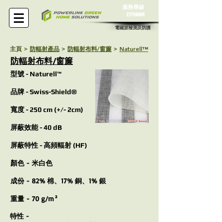
服務專線
27710684
電磁波檢測及防護
主頁 >
防輻射產品
>
防輻射布料/窗簾
>
Naturell™
防輻射布料/窗簾
型號 - Naturell™
品牌 - Swiss-Shield®
寬度 - 250 cm (+/- 2cm)
屏蔽效能 - 40 dB
屏蔽特性 - 高頻輻射 (HF)
顏色 - 米白色
成份 - 82% 棉、17% 銅、1% 銀
重量 - 70 g/m²
特性 -