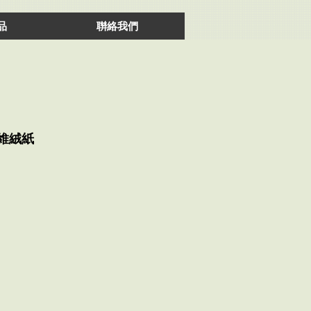
品
聨絡我們
纖維絨紙