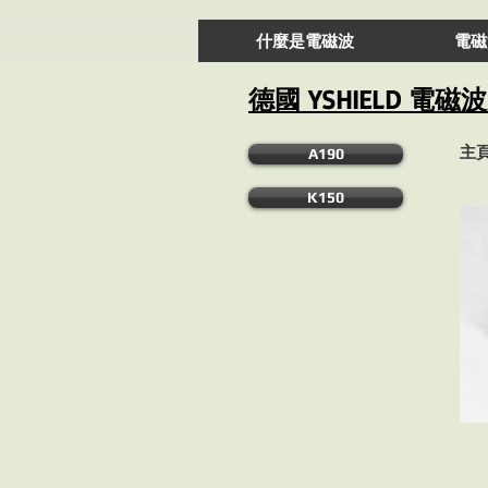
什麼是電磁波
電磁
德國 YSHIELD 電
主頁
A190
K150