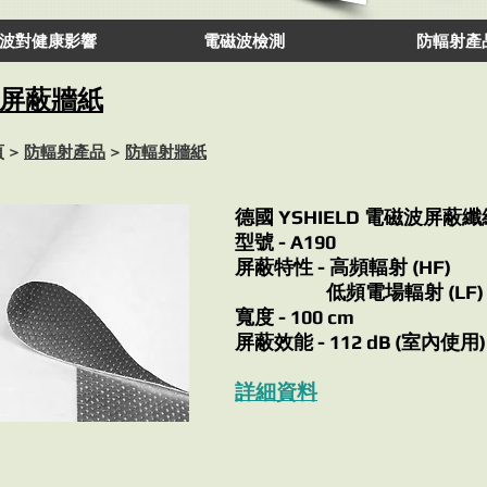
波對健康影響
電磁波檢測
防輻射產
磁波屏蔽牆紙
 >
防輻射產品
>
防輻射牆紙
德國 YSHIELD 電磁波屏蔽
型號 - A190
屏蔽特性 - 高頻輻射 (HF)
低頻電場輻射 (LF)
寬度 - 100 cm
屏蔽效能 - 112 dB (室內使用)
詳細資料