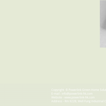
Copyright © Powerlink Green Home Soluti
E-mail :
info@powerlink-hk.com
Website -
www.powerlink-hk.com
Address - Rm 922B, Well Fung Industrial 